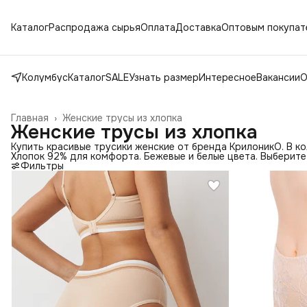
Каталог
Распродажа сырья
Оплата
Доставка
Оптовым покупат
Колумбус
Каталог
SALE
Узнать размер
Интересное
Вакансии
О
Главная
›
Женские трусы из хлопка
Женские трусы из хлопка
Купить красивые трусики женские от бренда КрилоникО. В ко
Хлопок 92% для комфорта. Бежевые и белые цвета. Выберите
Фильтры