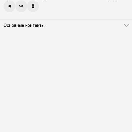
Основные контакты:
Телефон
8 (931) 386-03-57
Режим работы
Пн - Пт с 10:00 до 18:00
Эл. почта
info@kriloniko.ru