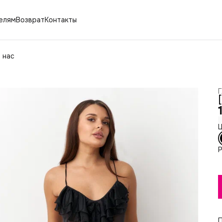
елям
Возврат
Контакты
 нас
Г
Ц
Р