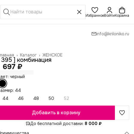
Избранное
Войти
Корзина
info@kriloniko.ru
лавная
›
Каталог
›
ЖЕНСКОЕ
[ 395 ] комбинация
1 697 ₽
вет: черный
азмер: 44
44
46
48
50
52
Добавить в корзину
До бесплатной доставки:
8 000 ₽
Преимущества