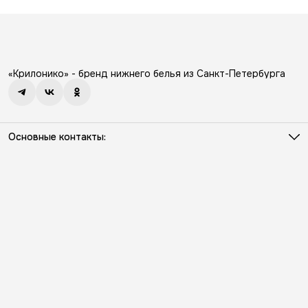
«Крилонико» - бренд нижнего белья из Санкт-Петербурга
Основные контакты:
Телефон
8 (931) 386-03-57
Режим работы
Пн - Пт с 10:00 до 18:00
Эл. почта
info@kriloniko.ru