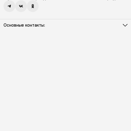
Основные контакты:
Телефон
8 (931) 386-03-57
Режим работы
Пн - Пт с 10:00 до 18:00
Эл. почта
info@kriloniko.ru