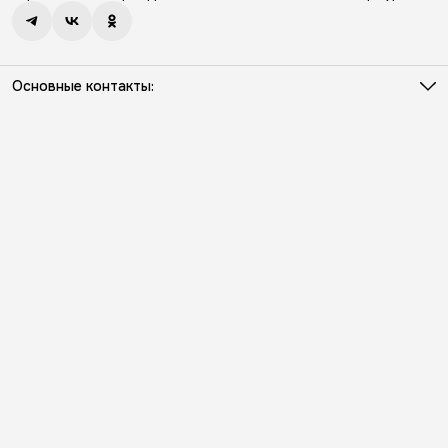
Основные контакты:
Телефон
8 (931) 386-03-57
Режим работы
Пн - Пт с 10:00 до 18:00
Эл. почта
info@kriloniko.ru