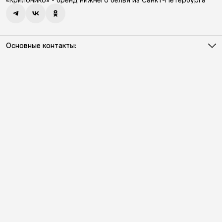
«Крилонико» - бренд нижнего белья из Санкт-Петербурга
Основные контакты:
Телефон
8 (931) 386-03-57
Режим работы
Пн - Пт с 10:00 до 18:00
Эл. почта
info@kriloniko.ru