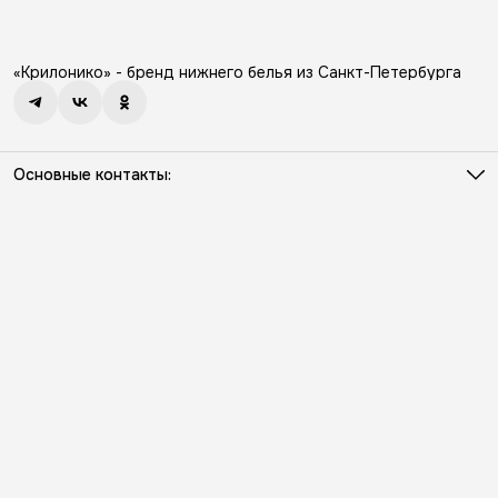
«Крилонико» - бренд нижнего белья из Санкт-Петербурга
Основные контакты:
Телефон
8 (931) 386-03-57
Режим работы
Пн - Пт с 10:00 до 18:00
Эл. почта
info@kriloniko.ru