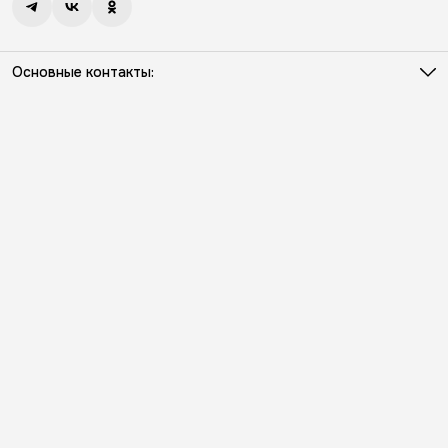
Основные контакты:
Телефон
8 (931) 386-03-57
Режим работы
Пн - Пт с 10:00 до 18:00
Эл. почта
info@kriloniko.ru