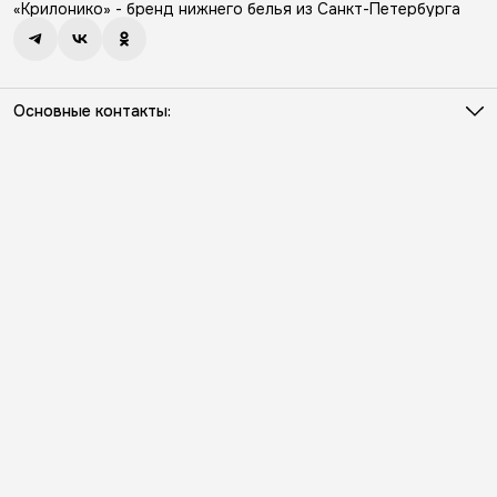
«Крилонико» - бренд нижнего белья из Санкт-Петербурга
Основные контакты:
Телефон
8 (931) 386-03-57
Режим работы
Пн - Пт с 10:00 до 18:00
Эл. почта
info@kriloniko.ru