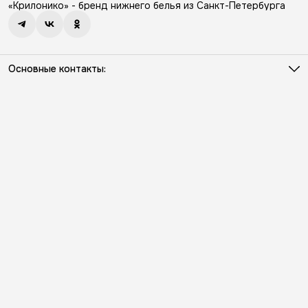
«Крилонико» - бренд нижнего белья из Санкт-Петербурга
Основные контакты:
Телефон
8 (931) 386-03-57
Режим работы
Пн - Пт с 10:00 до 18:00
Эл. почта
info@kriloniko.ru