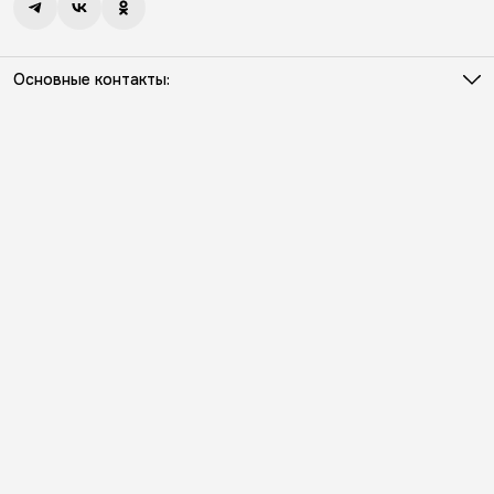
Основные контакты:
Телефон
8 (931) 386-03-57
Режим работы
Пн - Пт с 10:00 до 18:00
Эл. почта
info@kriloniko.ru