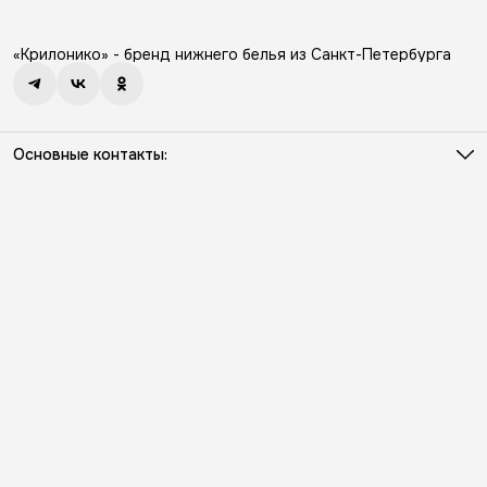
«Крилонико» - бренд нижнего белья из Санкт-Петербурга
Основные контакты:
Телефон
8 (931) 386-03-57
Режим работы
Пн - Пт с 10:00 до 18:00
Эл. почта
info@kriloniko.ru