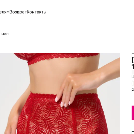
елям
Возврат
Контакты
 нас
Г
Ц
Р