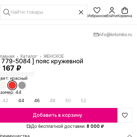
Избранное
Войти
Корзина
info@kriloniko.ru
лавная
›
Каталог
›
ЖЕНСКОЕ
[ 779-5084 ] пояс кружевной
1 167 ₽
вет: красный
азмер: 44
42
44
46
48
50
52
Добавить в корзину
До бесплатной доставки:
8 000 ₽
Преимущества